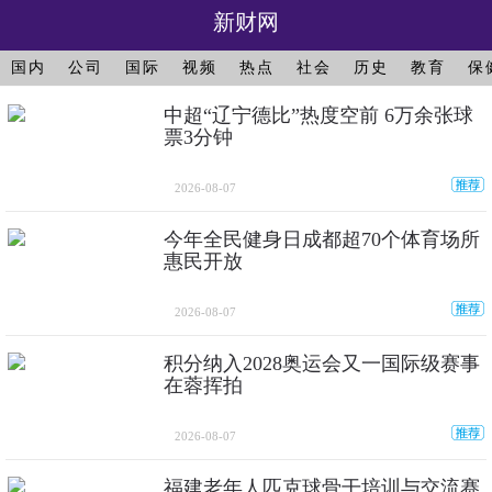
新财网
国内
公司
国际
视频
热点
社会
历史
教育
保
中超“辽宁德比”热度空前 6万余张球
票3分钟
2026-08-07
今年全民健身日成都超70个体育场所
惠民开放
2026-08-07
积分纳入2028奥运会又一国际级赛事
在蓉挥拍
2026-08-07
福建老年人匹克球骨干培训与交流赛