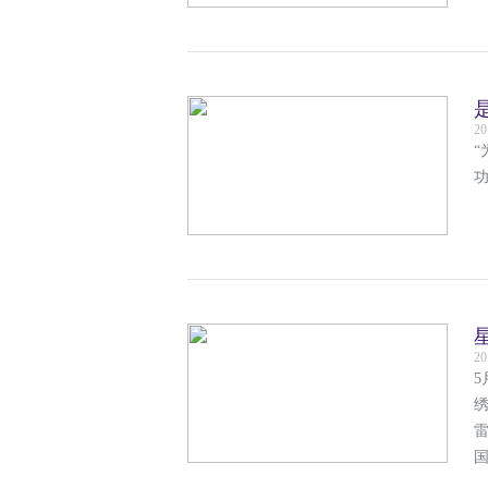
20
“
20
5