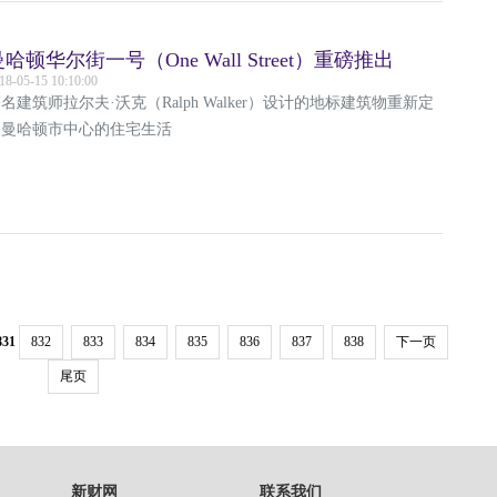
哈顿华尔街一号（One Wall Street）重磅推出
18-05-15 10:10:00
名建筑师拉尔夫·沃克（Ralph Walker）设计的地标建筑物重新定
义曼哈顿市中心的住宅生活
831
832
833
834
835
836
837
838
下一页
尾页
新财网
联系我们