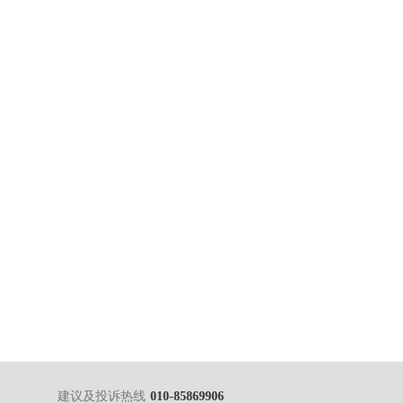
建议及投诉热线
010-85869906