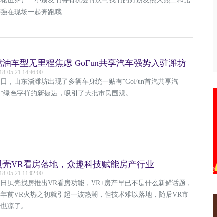
荷花世界），小朋友们将有机会再次与我们的好朋友熊大熊二和光
头强在现场一起奔跑哦
燃油车型无里程焦虑 GoFun共享汽车强势入驻潍坊
18-05-21 14:46:00
日，山东淄潍坊出现了多辆车身统一贴有“GoFun首汽共享汽
车”绿色字样的新捷达，吸引了大批市民围观。
贝壳VR看房落地，众趣科技赋能房产行业
18-05-21 11:02:00
近日贝壳找房推出VR看房功能，VR+房产早已不是什么新鲜话题，
几年前VR火热之初就引起一波热潮，但技术难以落地，随后VR市
场也凉了。