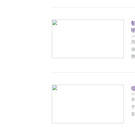
20
历
20