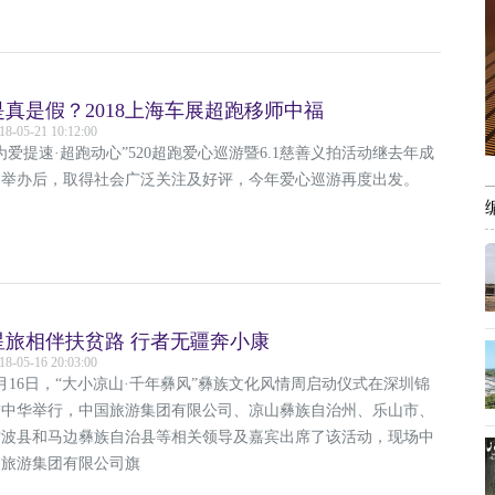
是真是假？2018上海车展超跑移师中福
18-05-21 10:12:00
为爱提速·超跑动心”520超跑爱心巡游暨6.1慈善义拍活动继去年成
功举办后，取得社会广泛关注及好评，今年爱心巡游再度出发。
星旅相伴扶贫路 行者无疆奔小康
18-05-16 20:03:00
月16日，“大小凉山·千年彝风”彝族文化风情周启动仪式在深圳锦
绣中华举行，中国旅游集团有限公司、凉山彝族自治州、乐山市、
雷波县和马边彝族自治县等相关领导及嘉宾出席了该活动，现场中
国旅游集团有限公司旗