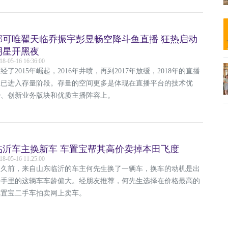
郁可唯翟天临乔振宇彭昱畅空降斗鱼直播 狂热启动
明星开黑夜
18-05-16 16:36:00
经了2015年崛起，2016年井喷，再到2017年放缓，2018年的直播
业已进入存量阶段。存量的空间更多是体现在直播平台的技术优
势、创新业务版块和优质主播阵容上。
临沂车主换新车 车置宝帮其高价卖掉本田飞度
18-05-16 11:25:00
不久前，来自山东临沂的车主何先生换了一辆车，换车的动机是出
于手里的这辆车车龄偏大。经朋友推荐，何先生选择在价格最高的
车置宝二手车拍卖网上卖车。