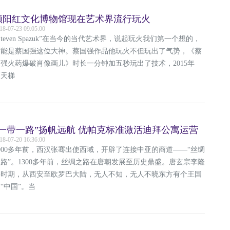
颐阳红文化博物馆现在艺术界流行玩火
18-07-23 09:05:00
Steven Spazuk”在当今的当代艺术界，说起玩火我们第一个想的，
可能是蔡国强这位大神。蔡国强作品他玩火不但玩出了气势，《蔡
国强火药爆破肖像画儿》时长一分钟加五秒玩出了技术，2015年
《天梯
“一带一路”扬帆远航 优帕克标准激活迪拜公寓运营
18-07-20 16:36:00
000多年前，西汉张骞出使西域，开辟了连接中亚的商道——“丝绸
路”。1300多年前，丝绸之路在唐朝发展至历史鼎盛。唐玄宗李隆
基时期，从西安至欧罗巴大陆，无人不知，无人不晓东方有个王国
“中国”。当