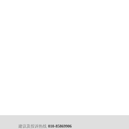
建议及投诉热线
010-85869906