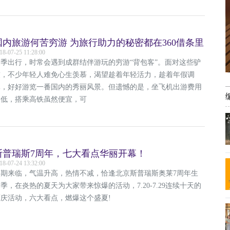
国内旅游何苦穷游 为旅行助力的秘密都在360借条里
18-07-25 11:28:00
夏季出行，时常会遇到成群结伴游玩的穷游“背包客”。面对这些驴
友，不少年轻人难免心生羡慕，渴望趁着年轻活力，趁着年假调
休，好好游览一番国内的秀丽风景。但遗憾的是，坐飞机出游费用
不低，搭乘高铁虽然便宜，可
斯普瑞斯7周年，七大看点华丽开幕！
18-07-24 13:32:00
暑期来临，气温升高，热情不减，恰逢北京斯普瑞斯奥莱7周年生
季，在炎热的夏天为大家带来惊爆的活动，7.20-7.29连续十天的
店庆活动，六大看点，燃爆这个盛夏!