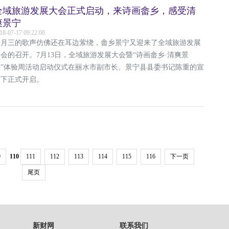
全域旅游发展大会正式启动，来诗画畲乡，感受清
爽景宁
18-07-17 09:22:00
三月三的歌声仿佛还在耳边萦绕，畲乡景宁又迎来了全域旅游发展
会的召开。7月13日，全域旅游发展大会暨“诗画畲乡·清爽景
宁”体验周活动启动仪式在丽水市副市长、景宁县县委书记陈重的宣
布下正式开启。
9
110
111
112
113
114
115
116
下一页
尾页
新财网
联系我们