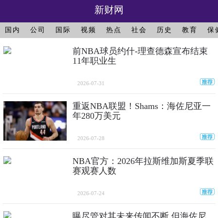
新财网
国内
公司
国际
视频
热点
社会
历史
教育
保
前NBA球员约什-理查德森宣布结束
11年职业生
2026-07-31
重返NBA联盟！Shams：海佐尼亚一
年280万美元
2026-07-28
NBA官方：2026年拉斯维加斯夏季联
赛观赛人数
2026-07-24
曝尽管对其未来传闻不断 但海佐尼