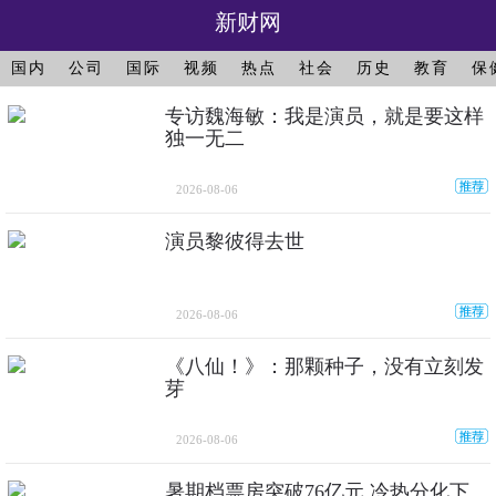
新财网
国内
公司
国际
视频
热点
社会
历史
教育
保
专访魏海敏：我是演员，就是要这样
独一无二
2026-08-06
演员黎彼得去世
2026-08-06
《八仙！》：那颗种子，没有立刻发
芽
2026-08-06
暑期档票房突破76亿元 冷热分化下