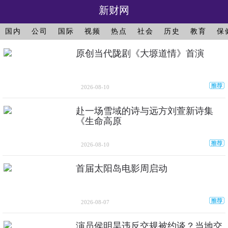
新财网
国内
公司
国际
视频
热点
社会
历史
教育
保
原创当代陇剧《大塬道情》首演
2026-08-10
赴一场雪域的诗与远方刘萱新诗集
《生命高原
2026-08-10
首届太阳岛电影周启动
2026-08-07
演员侯明昊违反交规被约谈？当地交