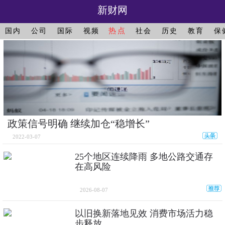
新财网
热点
国内
公司
国际
视频
社会
历史
教育
保
政策信号明确 继续加仓“稳增长”
2022-03-07
25个地区连续降雨 多地公路交通存
在高风险
2026-08-07
以旧换新落地见效 消费市场活力稳
步释放