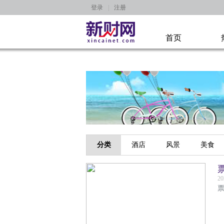
登录
|
注册
首页
分类
酒店
风景
美食
20