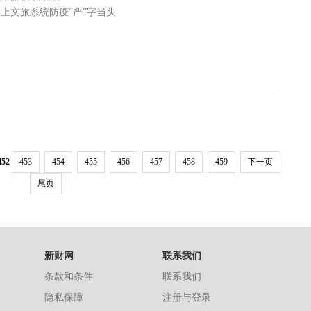
上文旅系统防疫“严”字当头
452
453
454
455
456
457
458
459
下一页
尾页
新财网
联系我们
条款和条件
联系我们
隐私保障
注册与登录