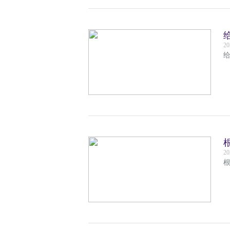
20
给
20
根