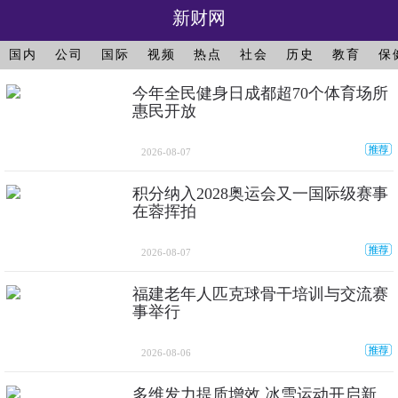
新财网
国内
公司
国际
视频
热点
社会
历史
教育
保
今年全民健身日成都超70个体育场所
惠民开放
2026-08-07
积分纳入2028奥运会又一国际级赛事
在蓉挥拍
2026-08-07
福建老年人匹克球骨干培训与交流赛
事举行
2026-08-06
多维发力提质增效 冰雪运动开启新