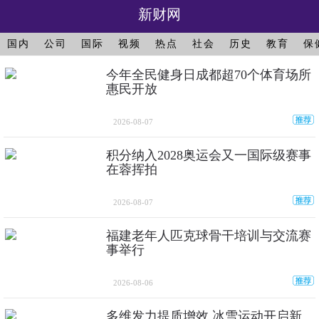
新财网
国内
公司
国际
视频
热点
社会
历史
教育
保
今年全民健身日成都超70个体育场所
惠民开放
2026-08-07
积分纳入2028奥运会又一国际级赛事
在蓉挥拍
2026-08-07
福建老年人匹克球骨干培训与交流赛
事举行
2026-08-06
多维发力提质增效 冰雪运动开启新