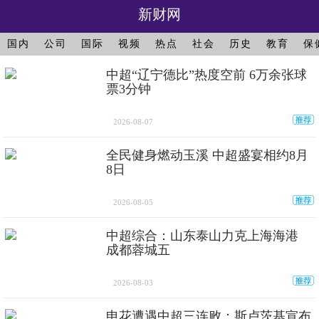
新财网
国内
公司
国际
视频
热点
社会
历史
教育
保
中超“辽宁德比”热度空前 6万余张球
票3分钟
2026-08-07
全民健身燃动玉溪 中超盛宴相约8月
8日
2026-08-05
中超综合：山东泰山力克上海海港
成都蓉城五
2026-08-03
申花遭遇中超三连败：斯卢茨基宣布