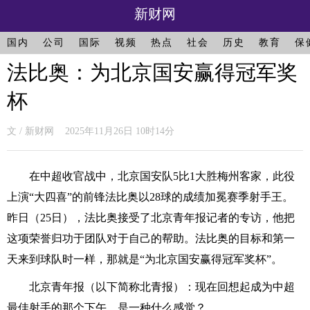
新财网
国内
公司
国际
视频
热点
社会
历史
教育
保
法比奥：为北京国安赢得冠军奖
杯
文 / 新财网 2025年11月26日 10时14分
在中超收官战中，北京国安队5比1大胜梅州客家，此役
上演“大四喜”的前锋法比奥以28球的成绩加冕赛季射手王。
昨日（25日），法比奥接受了北京青年报记者的专访，他把
这项荣誉归功于团队对于自己的帮助。法比奥的目标和第一
天来到球队时一样，那就是“为北京国安赢得冠军奖杯”。
北京青年报（以下简称北青报）：现在回想起成为中超
最佳射手的那个下午，是一种什么感觉？