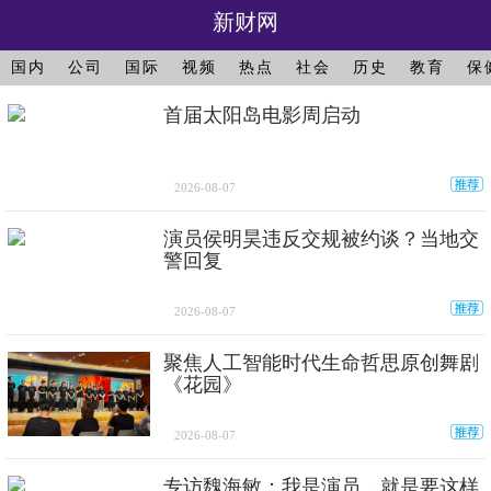
新财网
国内
公司
国际
视频
热点
社会
历史
教育
保
首届太阳岛电影周启动
2026-08-07
演员侯明昊违反交规被约谈？当地交
警回复
2026-08-07
聚焦人工智能时代生命哲思原创舞剧
《花园》
2026-08-07
专访魏海敏：我是演员，就是要这样