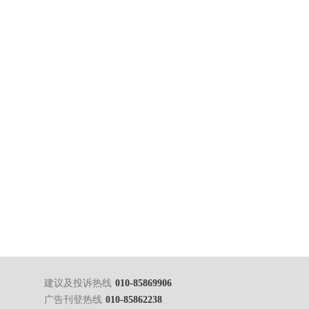
建议及投诉热线
010-85869906
广告刊登热线
010-85862238