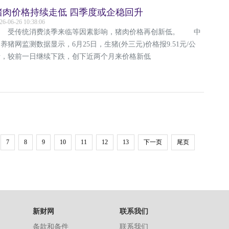
猪肉价格持续走低 四季度或企稳回升
26-06-26 10:38:06
受传统消费淡季来临等因素影响，猪肉价格再创新低。 中
养猪网监测数据显示，6月25日，生猪(外三元)价格报9.51元/公
斤，较前一日继续下跌，创下近两个月来价格新低
7
8
9
10
11
12
13
下一页
尾页
新财网
联系我们
条款和条件
联系我们