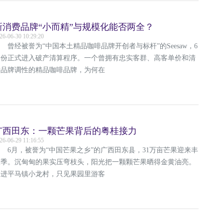
新消费品牌“小而精”与规模化能否两全？
26-06-30 10:29:20
经被誉为“中国本土精品咖啡品牌开创者与标杆”的Seesaw，6
月份正式进入破产清算程序。一个曾拥有忠实客群、高客单价和清
晰品牌调性的精品咖啡品牌，为何在
广西田东：一颗芒果背后的粤桂接力
26-06-29 11:16:55
6月，被誉为“中国芒果之乡”的广西田东县，31万亩芒果迎来丰
收季。沉甸甸的果实压弯枝头，阳光把一颗颗芒果晒得金黄油亮。
走进平马镇小龙村，只见果园里游客