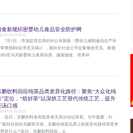
辅食新规织密婴幼儿食品安全防护网
26-07-03 13:18:51
7月1日，市场监管总局对外公布新版《婴幼儿辅助食品生产许
可审查细则(征求意见稿)》，面向全社会公开征集修改意见。新规
针对6至36月龄婴幼儿食用谷类、罐装辅食、营养补
东鹏饮料回应纯茶品类差异化路径：聚焦“大众化纯
茶”定位，“焙好茶”以深烘工艺替代传统工艺，提升
茶汤口感
26-07-02 10:35:32
近日，东鹏饮料发布投资者关系活动记录表。当中披露，针
对“面对目前的无糖茶市场，东鹏在纯茶品类上的差异化路径和竞争
优势是什么?”提问，东鹏饮料回应，公