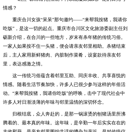
情感？
重庆合川女孩“呆呆”那句邀约——“来帮我按猪，我请你
吃饭”，是这一切的起点。重庆市合川区文化旅游委副主任刘
砺新介绍，在合川的一些地方，岁末有杀年猪的传统习俗。
一家人如果按不住一头猪，便会请亲友邻里相助。杀猪结束
后，主人家用新鲜猪肉、内脏制作菜肴，设宴款待亲友邻
里，表达感激之情。
这一传统习俗蕴含着邻里互助、同庆丰收、共享喜悦的
情感。随着生活节奏加快，许多人已很少参与这样的年俗活
动。“来帮我按猪，我请你吃饭”的呼唤，击中了现代社会中
许多人对日渐淡薄的年味与邻里温情的深切怀念。
归根结底，众人奔赴的，是那一锅滚烫的刨猪汤里所沸
腾着的、最本真的年味。这年味，是辛勤一年后实实在在的
丰收慰藉，是亲友邻里围炉共话的嘈杂与亲近，是对传统仪