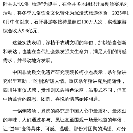
阡县以“民俗+旅游”为抓手，在全县多地组织开展刨汤宴系列
活动，将冬季民俗饮食文化转化为沉浸式旅游体验。2025年1
0月中旬以来，石阡县游客接待量超过130万人次，实现旅游
综合收入9.6亿元。
这些实践表明，深植于农耕文明的年俗，加以恰当创新
和表达，也能在当代社会焕发强大生命力，满足人们的情感
需求，并带动地方发展。
中国非物质文化遗产研究院院长柯小杰表示，杀年猪讲
究邻里互助，“吃刨汤”暖人情。重庆杀年猪讲究热闹随性，
四川注重仪式感，贵州则民族特色浓厚，虽形式不同，但其
中所蕴含的感恩、团圆、喜悦的情感始终相通。
一锅刨猪汤，煮沸的终究是中国人心中最质朴、最浓烈
的年味，人们通过参与、见证甚至围观一场最地道的年俗，
让“过年”变得具体、可感、温暖。那份对团聚的渴望、对分