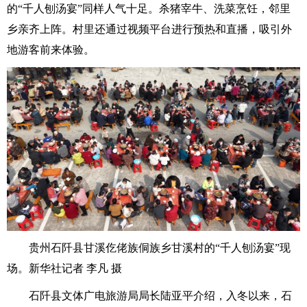
的“千人刨汤宴”同样人气十足。杀猪宰牛、洗菜烹饪，邻里
乡亲齐上阵。村里还通过视频平台进行预热和直播，吸引外
地游客前来体验。
贵州石阡县甘溪仡佬族侗族乡甘溪村的“千人刨汤宴”现
场。新华社记者 李凡 摄
石阡县文体广电旅游局局长陆亚平介绍，入冬以来，石