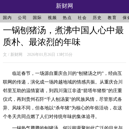
新财网
国内
公司
国际
视频
热点
社会
历史
教育
保
一锅刨猪汤，煮沸中国人心中最
质朴、最浓烈的年味
文 / 新财网 2026年01月26日 13时35分
临近春节，一场源自重庆合川的“刨猪汤之约”，经由互
联网的传递，演化成一场跨越地域的情感共振。从重庆合川
邻里互助的温情宴请，到四川蒲江非遗“箭塔年猪祭”的庄重
仪式，再到贵州石阡“千人刨汤宴”的民族风情，尽管形式各
异、风味不同，但各地以“杀年猪”为核心的年俗活动，在这
个冬天共同点燃了人们对传统年味的集体追寻。
一锅热气腾腾的刨猪汤，何以能凝聚如此广泛的目光与