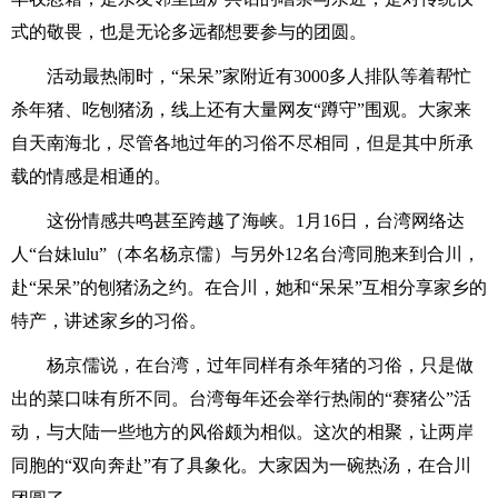
式的敬畏，也是无论多远都想要参与的团圆。
活动最热闹时，“呆呆”家附近有3000多人排队等着帮忙
杀年猪、吃刨猪汤，线上还有大量网友“蹲守”围观。大家来
自天南海北，尽管各地过年的习俗不尽相同，但是其中所承
载的情感是相通的。
这份情感共鸣甚至跨越了海峡。1月16日，台湾网络达
人“台妹lulu”（本名杨京儒）与另外12名台湾同胞来到合川，
赴“呆呆”的刨猪汤之约。在合川，她和“呆呆”互相分享家乡的
特产，讲述家乡的习俗。
杨京儒说，在台湾，过年同样有杀年猪的习俗，只是做
出的菜口味有所不同。台湾每年还会举行热闹的“赛猪公”活
动，与大陆一些地方的风俗颇为相似。这次的相聚，让两岸
同胞的“双向奔赴”有了具象化。大家因为一碗热汤，在合川