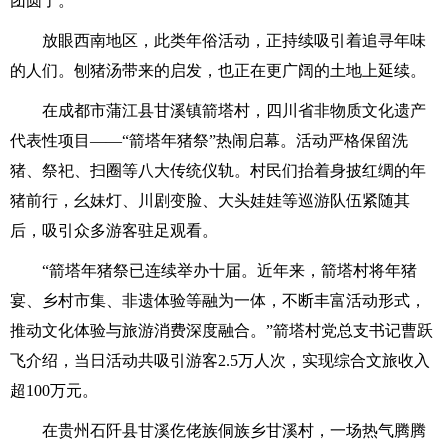
团圆了。
放眼西南地区，此类年俗活动，正持续吸引着追寻年味
的人们。刨猪汤带来的启发，也正在更广阔的土地上延续。
在成都市蒲江县甘溪镇箭塔村，四川省非物质文化遗产
代表性项目——“箭塔年猪祭”热闹启幕。活动严格保留洗
猪、祭祀、扫圈等八大传统仪轨。村民们抬着身披红绸的年
猪前行，幺妹灯、川剧变脸、大头娃娃等巡游队伍紧随其
后，吸引众多游客驻足观看。
“箭塔年猪祭已连续举办十届。近年来，箭塔村将年猪
宴、乡村市集、非遗体验等融为一体，不断丰富活动形式，
推动文化体验与旅游消费深度融合。”箭塔村党总支书记曹跃
飞介绍，当日活动共吸引游客2.5万人次，实现综合文旅收入
超100万元。
在贵州石阡县甘溪仡佬族侗族乡甘溪村，一场热气腾腾