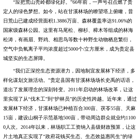
“应把荒山秃岭都绿化好。”66年前，一声号召点燃了贵
定人的绿色梦想。如今，站在甘溪林场的瞭望塔上俯瞰，昔
日荒山已建成经营面积1.3886万亩、森林覆盖率达91.06%的
国家级森林公园。这里有马尾松、柳杉、樟木等组成的林海
松涛，有画眉、野鸡、相思鸟等数十种野生动物栖息繁衍，
空气中负氧离子平均浓度超过5000个/立方厘米，成为贵定县
城坚实的生态屏障。
“我们正深挖生态资源潜力，因地制宜发展林下经济，多
样化谋划文旅活动。”贵定县国有甘溪林场场长史禹的话语，
道出了发展理念的深刻转变。2011年启动的林场改革，让这
里实现了从“伐木工”到“护林员”的历史性跨越。近年来，通过
发展林下经济，甘溪林场已种植百合300亩、茯苓55亩、天麻
15亩，建设山桐子示范基地500亩，带动周边群众就业约1100
0人次。2014年以来，林场职工工资纳入县级财政预算，让这
片土地真正实现了“政府花钱买生态、生态效益惠民生”的绿