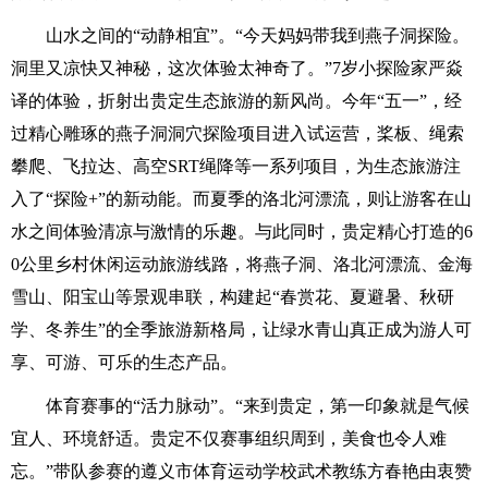
山水之间的“动静相宜”。“今天妈妈带我到燕子洞探险。
洞里又凉快又神秘，这次体验太神奇了。”7岁小探险家严焱
译的体验，折射出贵定生态旅游的新风尚。今年“五一”，经
过精心雕琢的燕子洞洞穴探险项目进入试运营，桨板、绳索
攀爬、飞拉达、高空SRT绳降等一系列项目，为生态旅游注
入了“探险+”的新动能。而夏季的洛北河漂流，则让游客在山
水之间体验清凉与激情的乐趣。与此同时，贵定精心打造的6
0公里乡村休闲运动旅游线路，将燕子洞、洛北河漂流、金海
雪山、阳宝山等景观串联，构建起“春赏花、夏避暑、秋研
学、冬养生”的全季旅游新格局，让绿水青山真正成为游人可
享、可游、可乐的生态产品。
体育赛事的“活力脉动”。“来到贵定，第一印象就是气候
宜人、环境舒适。贵定不仅赛事组织周到，美食也令人难
忘。”带队参赛的遵义市体育运动学校武术教练方春艳由衷赞