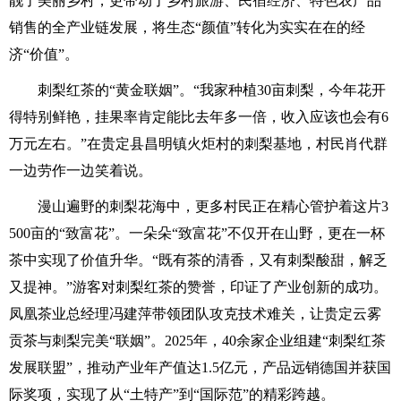
靓了美丽乡村，更带动了乡村旅游、民宿经济、特色农产品
销售的全产业链发展，将生态“颜值”转化为实实在在的经
济“价值”。
刺梨红茶的“黄金联姻”。“我家种植30亩刺梨，今年花开
得特别鲜艳，挂果率肯定能比去年多一倍，收入应该也会有6
万元左右。”在贵定县昌明镇火炬村的刺梨基地，村民肖代群
一边劳作一边笑着说。
漫山遍野的刺梨花海中，更多村民正在精心管护着这片3
500亩的“致富花”。一朵朵“致富花”不仅开在山野，更在一杯
茶中实现了价值升华。“既有茶的清香，又有刺梨酸甜，解乏
又提神。”游客对刺梨红茶的赞誉，印证了产业创新的成功。
凤凰茶业总经理冯建萍带领团队攻克技术难关，让贵定云雾
贡茶与刺梨完美“联姻”。2025年，40余家企业组建“刺梨红茶
发展联盟”，推动产业年产值达1.5亿元，产品远销德国并获国
际奖项，实现了从“土特产”到“国际范”的精彩跨越。