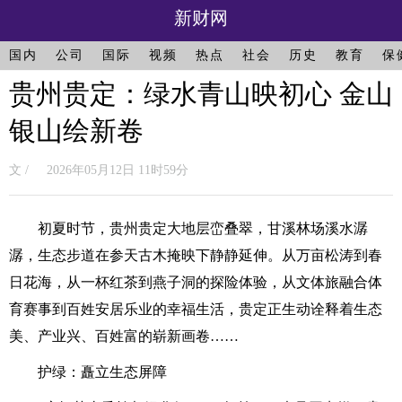
新财网
国内
公司
国际
视频
热点
社会
历史
教育
保
贵州贵定：绿水青山映初心 金山
银山绘新卷
文 / 2026年05月12日 11时59分
初夏时节，贵州贵定大地层峦叠翠，甘溪林场溪水潺
潺，生态步道在参天古木掩映下静静延伸。从万亩松涛到春
日花海，从一杯红茶到燕子洞的探险体验，从文体旅融合体
育赛事到百姓安居乐业的幸福生活，贵定正生动诠释着生态
美、产业兴、百姓富的崭新画卷……
护绿：矗立生态屏障