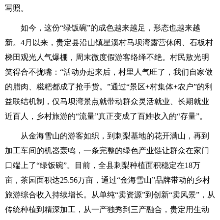
写照。
如今，这份“绿饭碗”的成色越来越足，形态也越来越
新。4月以来，贵定县沿山镇星溪村马坝湾露营休闲、石板村
梯田观光人气爆棚，周末微度假游客络绎不绝。村民敖光明
笑得合不拢嘴：“活动办起来后，村里人气旺了，我们自家做
的腊肉、糍粑都成了抢手货。”通过“景区+村集体+农户”的利
益联结机制，仅马坝湾景点就带动群众灵活就业、长期就业
近百人，乡村旅游的“流量”真正变成了百姓收入的“存量”。
从金海雪山的游客如织，到刺梨基地的花开满山，再到
加工车间的机器轰鸣，一条完整的绿色产业链让群众在家门
口端上了“绿饭碗”。目前，全县刺梨种植面积稳定在18万
亩，茶园面积达25.56万亩，通过“金海雪山”品牌带动的乡村
旅游综合收入持续增长。从单纯“卖资源”到创新“卖风景”，从
传统种植到精深加工，从一产独秀到三产融合，贵定用生动