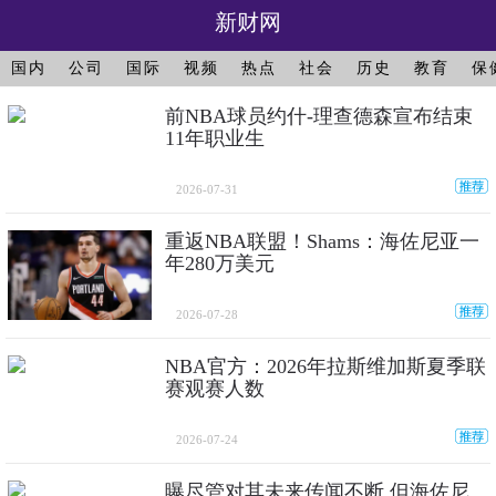
新财网
国内
公司
国际
视频
热点
社会
历史
教育
保
前NBA球员约什-理查德森宣布结束
11年职业生
2026-07-31
重返NBA联盟！Shams：海佐尼亚一
年280万美元
2026-07-28
NBA官方：2026年拉斯维加斯夏季联
赛观赛人数
2026-07-24
曝尽管对其未来传闻不断 但海佐尼