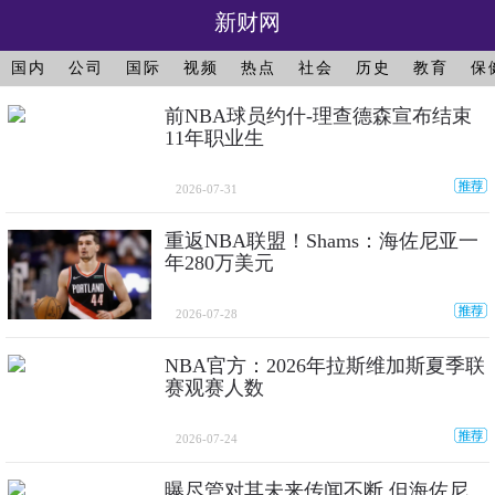
新财网
国内
公司
国际
视频
热点
社会
历史
教育
保
前NBA球员约什-理查德森宣布结束
11年职业生
2026-07-31
重返NBA联盟！Shams：海佐尼亚一
年280万美元
2026-07-28
NBA官方：2026年拉斯维加斯夏季联
赛观赛人数
2026-07-24
曝尽管对其未来传闻不断 但海佐尼