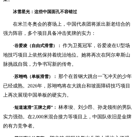
冰雪星光：这些中国面孔不容错过
在米兰冬奥会的赛场上，中国代表团将派出新老结合的
强力阵容，多个项目具备冲击奖牌的实力：
作为卫冕冠军，谷爱凌在U型场
·谷爱凌（自由式滑雪）：
地技巧项目上依然保持着统治地位。她将再次在阿尔卑斯山
脉挑战自我，力争书写新的传奇。
那个在首钢大跳台一飞冲天的少年
·苏翊鸣（单板滑雪）：
已经成熟。2026年，苏翊鸣将在大跳台和坡面障碍技巧项目
上再次展现中国单板的硬实力。
林孝埈、刘少昂、孙龙领衔的男队
·短道速滑“王牌之师”：
实力强劲。在2,000米混合接力等项目上，中国队依旧是金牌
的有力竞争者。