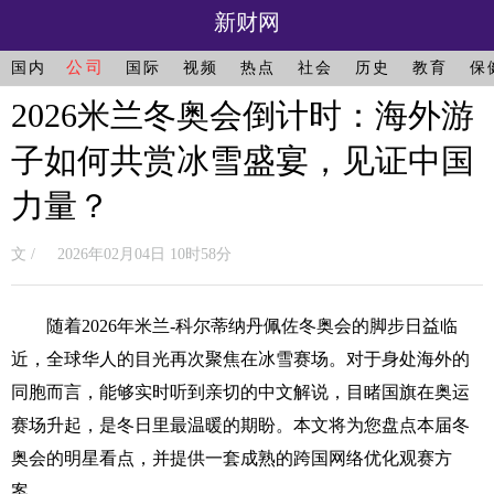
新财网
公司
国内
国际
视频
热点
社会
历史
教育
保
2026米兰冬奥会倒计时：海外游
子如何共赏冰雪盛宴，见证中国
力量？
文 / 2026年02月04日 10时58分
随着2026年米兰-科尔蒂纳丹佩佐冬奥会的脚步日益临
近，全球华人的目光再次聚焦在冰雪赛场。对于身处海外的
同胞而言，能够实时听到亲切的中文解说，目睹国旗在奥运
赛场升起，是冬日里最温暖的期盼。本文将为您盘点本届冬
奥会的明星看点，并提供一套成熟的跨国网络优化观赛方
案。