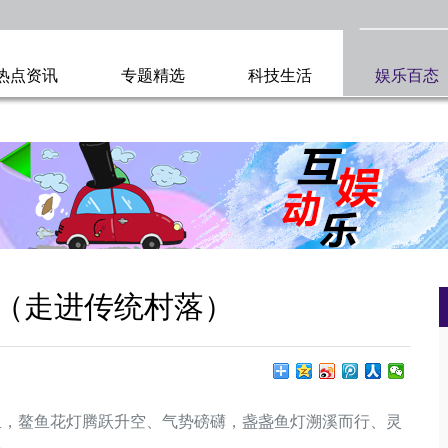
热点资讯
专题精选
科技生活
娱乐百态
（走进传统村落）
鳌鱼花灯腾跃升空、气势磅礴，盏盏鱼灯溯溪而行、灵