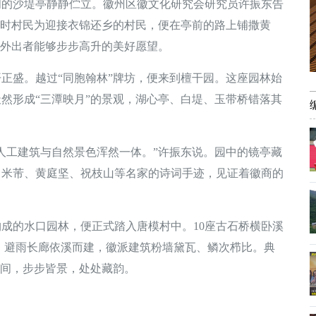
沙堤亭静静伫立。徽州区徽文化研究会研究员许振东告
古时村民为迎接衣锦还乡的村民，便在亭前的路上铺撒黄
村外出者能够步步高升的美好愿望。
盛。越过“同胞翰林”牌坊，便来到檀干园。这座园林始
天然形成“三潭映月”的景观，湖心亭、白堤、玉带桥错落其
工建筑与自然景色浑然一体。”许振东说。园中的镜亭藏
、米芾、黄庭坚、祝枝山等名家的诗词手迹，见证着徽商的
的水口园林，便正式踏入唐模村中。10座古石桥横卧溪
，避雨长廊依溪而建，徽派建筑粉墙黛瓦、鳞次栉比。典
其间，步步皆景，处处藏韵。