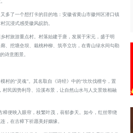
歌。
多了一个想打卡的目的地：安徽省黄山市徽州区潜口镇
古村沉浸式感受徽风皖韵。
村旅游重点村。村落始建于唐，发展于宋元，盛于明
修廊、挖塘垒坝、栽桃种柳、筑亭立坊，在青山绿水间勾勒
”的诗意图景。
村的“灵魂”。其名取自《诗经》中的“坎坎伐檀兮，置
，村民因势利导、沿溪布景，让自然山水与人文景致相融
古樟便映入眼帘，枝繁叶茂，蓊郁参天。如今，红丝带绕
流连，在古樟下祈愿美好姻缘。