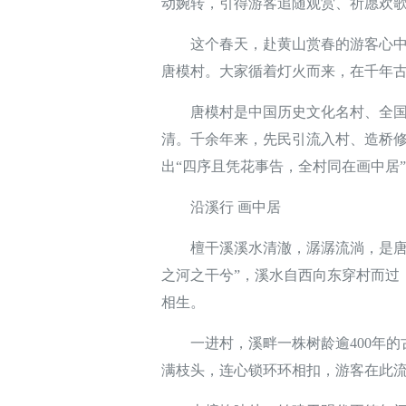
动婉转，引得游客追随观赏、祈愿欢
这个春天，赴黄山赏春的游客心中又
唐模村。大家循着灯火而来，在千年
唐模村是中国历史文化名村、全国乡
清。千余年来，先民引流入村、造桥
出“四序且凭花事告，全村同在画中居
沿溪行 画中居
檀干溪溪水清澈，潺潺流淌，是唐模
之河之干兮”，溪水自西向东穿村而过
相生。
一进村，溪畔一株树龄逾400年的
满枝头，连心锁环环相扣，游客在此