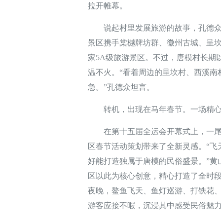
拉开帷幕。
说起村里发展旅游的故事，孔德众如数家
景区携手棠樾牌坊群、徽州古城、呈坎
家5A级旅游景区。不过，唐模村长期
温不火。“看着周边的呈坎村、西溪南
急。”孔德众坦言。
转机，出现在马年春节。一场精心
在第十五届全运会开幕式上，一尾巨
区春节活动策划带来了全新灵感。“飞
好能打造独属于唐模的民俗盛景。”黄
区以此为核心创意，精心打造了全时段
夜晚，鳌鱼飞天、鱼灯巡游、打铁花
游客应接不暇，沉浸其中感受民俗魅