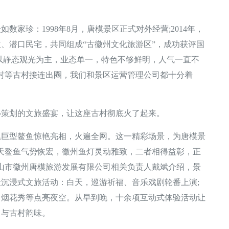
珍：1998年8月，唐模景区正式对外经营;2014年，
、潜口民宅，共同组成“古徽州文化旅游区”，成功获评国
以静态观光为主，业态单一，特色不够鲜明，人气一直不
村等古村接连出圈，我们和景区运营管理公司都十分着
策划的文旅盛宴，让这座古村彻底火了起来。
型鳌鱼惊艳亮相，火遍全网。这一精彩场景，为唐模景
天鳌鱼气势恢宏，徽州鱼灯灵动雅致，二者相得益彰，正
山市徽州唐模旅游发展有限公司相关负责人戴斌介绍，景
沉浸式文旅活动：白天，巡游祈福、音乐戏剧轮番上演;
、烟花秀等点亮夜空。从早到晚，十余项互动式体验活动让
力与古村韵味。