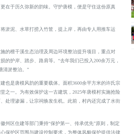
在于历久弥新的韵味。守护唐模，便是守住这份原真
淤泥、水草打捞入竹筐，提上岸，再由专人用推车运
的檀干溪生态治理及周边环境整治提升项目，重点对
破损的护岸、踏步、路肩等。“去年我们已投入200余万元，
塘清淤整治。”
也是唐模风韵的重要载体。面积3600余平方米的许氏宗
堂之一。为有效保护这一古建筑，2025年唐模村实施抢险
面、处理渗漏，让宗祠焕发生机。此前，村内还完成了水街
州区住建等部门秉持“保护第一、传承优先”原则，制定
核心保护区范围与建设控制要求，为整体风貌保护提供法律