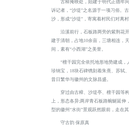
古樟掩映处，始建于明代正德年间的
诉记者，“沙堤”之名源于一项习俗。
沙，形成“沙堤”，寄寓着村民们对离
沿溪前行，石板路两旁的紫荆花开正
建于清朝，占地10余亩，三塘相连，
间，素有“小西湖”之美誉。
“檀干园完全依托地形地势建成，人
珍纳宝，18块石碑镌刻着朱熹、苏轼
昔日繁华与徽州的文脉昌盛。
穿过由古樟、沙堤亭、檀干园等构成
上，形态各异;两岸青石板路蜿蜒延伸
型的徽州“水街”景观跃然眼前，走在
守古韵 保原真