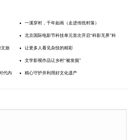
一溪穿村，千年如画（走进传统村落）
北京国际电影节科技单元首次开启“科影无界”科
陲文旅
学电影
让更多人看见杂技的精彩
文学影视作品让乡村“被发掘”
与时代内
精心守护并利用好文化遗产