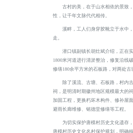
古村的美，在于山水相依的景致，更
性，让千年文脉代代相传。
溪畔，工人们身穿胶靴立于水中，将
走。
潜口镇副镇长胡灶斌介绍，正在实施
1800米河道进行清淤整治，修复沿线
修缮180余平方米的石板路，对两处古
除了溪流、古塘、石板路，村内古建
祠，是明清时期徽州地区规模最大的祠
加固工程，更换朽坏木构件、修补屋
避雨长廊维修、铭德堂修缮等工程。
为切实保护唐模村历史文化遗存，徽
唐模村历史文化名村保护规划，明确