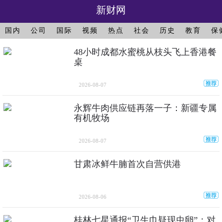
新财网
国内
公司
国际
视频
热点
社会
历史
教育
保
48小时成都水蜜桃从枝头飞上香港餐
桌
2026-08-07
永辉牛肉供应链再落一子：新疆专属
有机牧场
2026-08-07
甘肃冰鲜牛腩首次自营供港
2026-08-06
桂林七星通报“卫生巾疑现虫卵”：对