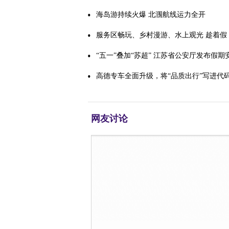
海岛游持续火爆 北涠航线运力全开
服务区畅玩、乡村漫游、水上观光 趁着假
期“趣”打卡
“五一”叠加“苏超” 江苏省公安厅发布假期
警
高德专车全面升级，将“品质出行”写进代
网友讨论