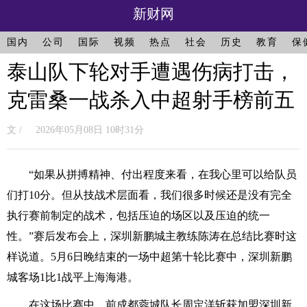
新财网
国内
公司
国际
视频
热点
社会
历史
教育
保
泰山队下轮对手遭遇伤病打击，
克雷桑一战杀入中超射手榜前五
文 / 2026年05月08日 10时31分
“如果从拼搏精神、付出程度来看，在我心里可以给队员
们打10分。但从技战术层面看，我们很多时候还是没有完全
执行赛前制定的战术，包括压迫的场区以及压迫的统一
性。”赛后发布会上，深圳新鹏城主教练陈涛在总结比赛时这
样说道。5月6日晚结束的一场中超第十轮比赛中，深圳新鹏
城客场1比1战平上海海港。
在这场比赛中，前成都蓉城队长周定洋斩获加盟深圳新