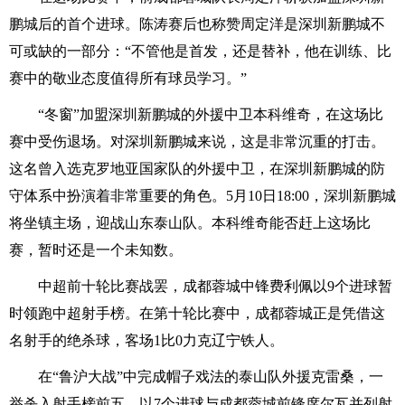
鹏城后的首个进球。陈涛赛后也称赞周定洋是深圳新鹏城不
可或缺的一部分：“不管他是首发，还是替补，他在训练、比
赛中的敬业态度值得所有球员学习。”
“冬窗”加盟深圳新鹏城的外援中卫本科维奇，在这场比
赛中受伤退场。对深圳新鹏城来说，这是非常沉重的打击。
这名曾入选克罗地亚国家队的外援中卫，在深圳新鹏城的防
守体系中扮演着非常重要的角色。5月10日18:00，深圳新鹏城
将坐镇主场，迎战山东泰山队。本科维奇能否赶上这场比
赛，暂时还是一个未知数。
中超前十轮比赛战罢，成都蓉城中锋费利佩以9个进球暂
时领跑中超射手榜。在第十轮比赛中，成都蓉城正是凭借这
名射手的绝杀球，客场1比0力克辽宁铁人。
在“鲁沪大战”中完成帽子戏法的泰山队外援克雷桑，一
举杀入射手榜前五，以7个进球与成都蓉城前锋席尔瓦并列射