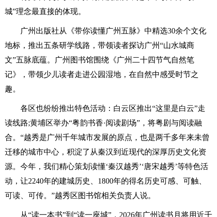
城”理念最直接的体现。
广州出版社从《带你读懂广州五脉》中精选30余个文化
地标，推出五条研学线路，带领读者探访广州“山水城商
文”五脉底蕴。广州图书馆围绕《广州二十四节气自然笔
记》，带领少儿读者走进公园湿地，在自然中感受时节之
趣。
各区也纷纷推出特色活动：白云区推出“这里是白云”走
读线路;黄埔区举办“粤韵书香·阅读剧场”，将粤剧与阅读融
合。“越秀是广州千年城市发展的原点，也是两千多年来未曾
迁移的城市中心，积淀了从秦汉到近现代的深厚历史文化资
源。今年，我们精心策划读懂‘秦汉越秀’‘唐宋越秀’等特色活
动，让2240年的建城历史、1800年的得名历史可感、可触、
可读、可传。”越秀区图书馆相关负责人说。
从“读一本书”到“读一座城”，2026年广州读书月将用近千