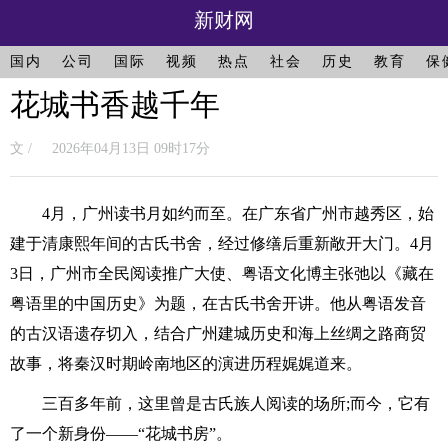
新财网
国内
公司
国际
视频
热点
社会
历史
教育
保
花城书香越千年
文 / 2026年04月13日 09时17分
4月，广州读书月如约而至。在广东省广州市越秀区，始
建于清康熙年间的古氏书舍，经过修缮后重新敞开大门。4月
3日，广州市全民阅读推广大使、粤语文化博主张弛以《藏在
粤语里的中国历史》为题，在古氏书舍开讲。他从粤语发音
的古汉语遗存切入，结合广州建城历史和海上丝绸之路商贸
故事，将秦汉时期岭南地区的演进历程娓娓道来。
三百多年前，这里曾是古氏族人阅读的场所;而今，它有
了一个新身份——“花城书房”。