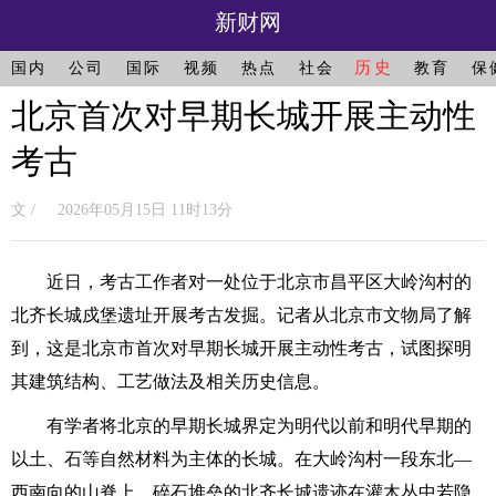
新财网
历史
国内
公司
国际
视频
热点
社会
教育
保
北京首次对早期长城开展主动性
考古
文 / 2026年05月15日 11时13分
近日，考古工作者对一处位于北京市昌平区大岭沟村的
北齐长城戍堡遗址开展考古发掘。记者从北京市文物局了解
到，这是北京市首次对早期长城开展主动性考古，试图探明
其建筑结构、工艺做法及相关历史信息。
有学者将北京的早期长城界定为明代以前和明代早期的
以土、石等自然材料为主体的长城。在大岭沟村一段东北—
西南向的山脊上，碎石堆垒的北齐长城遗迹在灌木丛中若隐