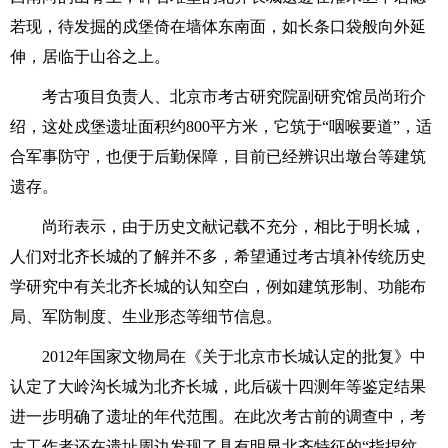
若现，待发掘的戍堡倚在墙体东南面，如长条口袋般向外延
伸，居临于山谷之上。
考古项目负责人、北京市考古研究院副研究馆员尚珩介
绍，这处戍堡遗址面积约800平方米，它筑于“咽喉要道”，适
合军事防守，也便于后勤保障，目前已经辨识出墩台等建筑
遗存。
尚珩表示，由于历史文献记载不充分，相比于明长城，
人们对北齐长城的了解并不多，希望通过考古填补传统历史
学研究中有关北齐长城的认知空白，例如建筑形制、功能布
局、军防制度、生业形态等细节信息。
2012年国家文物局在《关于北京市长城认定的批复》中
认定了大岭沟长城为北齐长城，此后碳十四测年等鉴定结果
进一步明确了遗址的年代范围。在此次考古前的调查中，考
古工作者还在遗址周边发现了具有明显北齐特征的“指捏纹