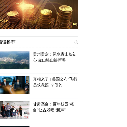
编辑推荐
贵州贵定：绿水青山映初
心 金山银山绘新卷
真相来了 | 美国公布“飞行
员获救照”？假的
甘肃高台：百年校园“搭
台”让古戏唱“新声”