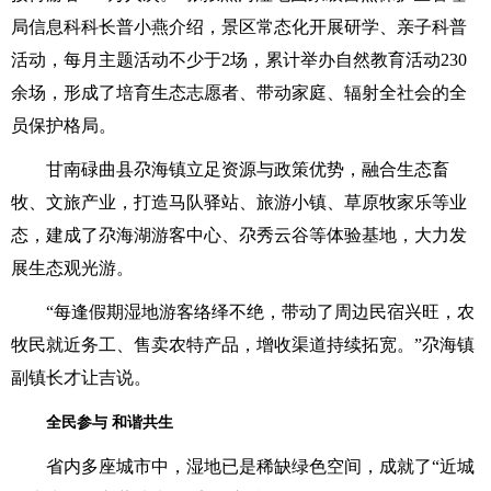
局信息科科长普小燕介绍，景区常态化开展研学、亲子科普
活动，每月主题活动不少于2场，累计举办自然教育活动230
余场，形成了培育生态志愿者、带动家庭、辐射全社会的全
员保护格局。
甘南碌曲县尕海镇立足资源与政策优势，融合生态畜
牧、文旅产业，打造马队驿站、旅游小镇、草原牧家乐等业
态，建成了尕海湖游客中心、尕秀云谷等体验基地，大力发
展生态观光游。
“每逢假期湿地游客络绎不绝，带动了周边民宿兴旺，农
牧民就近务工、售卖农特产品，增收渠道持续拓宽。”尕海镇
副镇长才让吉说。
全民参与 和谐共生
省内多座城市中，湿地已是稀缺绿色空间，成就了“近城