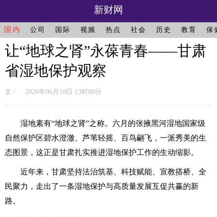
新财网
国内
公司
国际
视频
热点
社会
历史
教育
保
让“地球之肾”永葆青春——甘肃
省湿地保护观察
文 / 2026年06月10日 13时00分
湿地素有“地球之肾”之称。六月的张掖黑河湿地国家级
自然保护区碧水澄澈、芦苇轻摇、百鸟翩飞，一派秀美的生
态图景，这正是甘肃扎实推进湿地保护工作的生动缩影。
近年来，甘肃坚持法治筑基、科技赋能、宣教搭桥、全
民聚力，走出了一条湿地保护与高质量发展互促共赢的新
路。