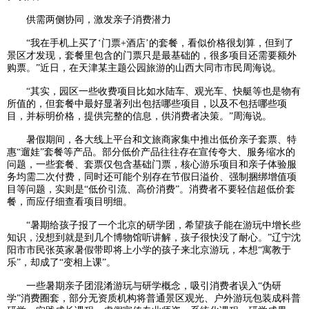
供需两侧协同，激发亲子消费潜力
“我在手机上买了‘门票+酒店’的套餐，看似价格很划算，但到了
景区才发现，套餐里包含的门票只是最基础的，很多项目还需要额外
购票。”近日，在天津某主题公园旅游的山西大同市市民周海说。
“其实，园区一些收费项目比如水陆车、观光车、快艇等也是物有
所值的，但套餐中最好显著列出包括哪些项目，以及不包括哪些项
目，并标明价格，提供完整的信息，供消费者决策。”周海说。
暑假期间，各大线上平台和文旅商家集中推出低价亲子套票、特
惠“遛娃”套餐等产品。部分低价产品往往存在宣传夸大、服务缩水的
问题，一些套餐、套票仅包含基础门票，核心游乐项目和亲子体验服
务均需二次付费，同时还可能个别存在节假日溢价、强制捆绑增值项
目等问题，实则是“低价引流、高价消费”。消费者不要轻信超低价套
餐，而应仔细查看项目明细。
“暑期给孩子报了一个北京的研学团，希望孩子能在游玩中增长些
知识，没想到就是到几个博物馆听讲解，孩子很快没了耐心。”辽宁沈
阳市市民张英家暑假带即将上小学的孩子来北京游玩，本想“寓教于
乐”，却成了“变相上课”。
一些暑期亲子团混淆游玩与研学概念，吸引消费者误入“伪研
学”消费圈套，部分无资质机构将普通景区观光、户外游玩包装成科普