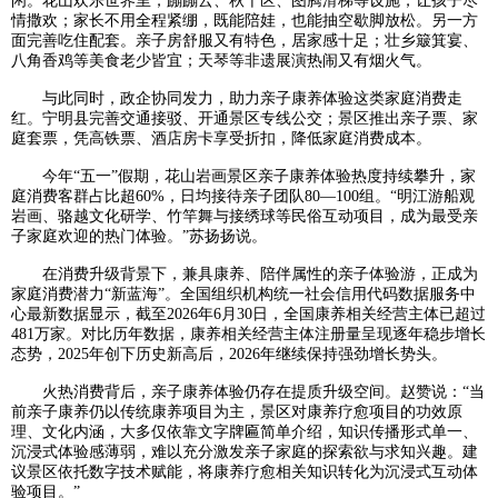
闲。花山欢乐世界里，蹦蹦云、秋千区、图腾滑梯等设施，让孩子尽
情撒欢；家长不用全程紧绷，既能陪娃，也能抽空歇脚放松。另一方
面完善吃住配套。亲子房舒服又有特色，居家感十足；壮乡簸箕宴、
八角香鸡等美食老少皆宜；天琴等非遗展演热闹又有烟火气。
与此同时，政企协同发力，助力亲子康养体验这类家庭消费走
红。宁明县完善交通接驳、开通景区专线公交；景区推出亲子票、家
庭套票，凭高铁票、酒店房卡享受折扣，降低家庭消费成本。
今年“五一”假期，花山岩画景区亲子康养体验热度持续攀升，家
庭消费客群占比超60%，日均接待亲子团队80—100组。“明江游船观
岩画、骆越文化研学、竹竿舞与接绣球等民俗互动项目，成为最受亲
子家庭欢迎的热门体验。”苏扬扬说。
在消费升级背景下，兼具康养、陪伴属性的亲子体验游，正成为
家庭消费潜力“新蓝海”。全国组织机构统一社会信用代码数据服务中
心最新数据显示，截至2026年6月30日，全国康养相关经营主体已超过
481万家。对比历年数据，康养相关经营主体注册量呈现逐年稳步增长
态势，2025年创下历史新高后，2026年继续保持强劲增长势头。
火热消费背后，亲子康养体验仍存在提质升级空间。赵赞说：“当
前亲子康养仍以传统康养项目为主，景区对康养疗愈项目的功效原
理、文化内涵，大多仅依靠文字牌匾简单介绍，知识传播形式单一、
沉浸式体验感薄弱，难以充分激发亲子家庭的探索欲与求知兴趣。建
议景区依托数字技术赋能，将康养疗愈相关知识转化为沉浸式互动体
验项目。”