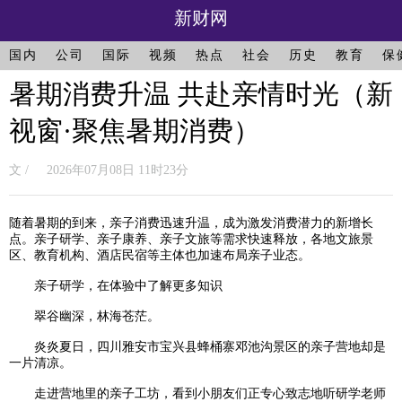
新财网
国内
公司
国际
视频
热点
社会
历史
教育
保
暑期消费升温 共赴亲情时光（新
视窗·聚焦暑期消费）
文 / 2026年07月08日 11时23分
随着暑期的到来，亲子消费迅速升温，成为激发消费潜力的新增长
点。亲子研学、亲子康养、亲子文旅等需求快速释放，各地文旅景
区、教育机构、酒店民宿等主体也加速布局亲子业态。
亲子研学，在体验中了解更多知识
翠谷幽深，林海苍茫。
炎炎夏日，四川雅安市宝兴县蜂桶寨邓池沟景区的亲子营地却是
一片清凉。
走进营地里的亲子工坊，看到小朋友们正专心致志地听研学老师