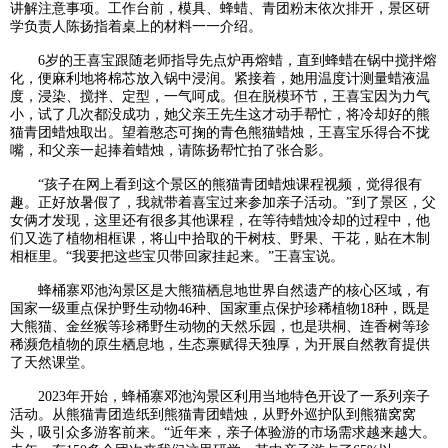
讲解注意事项。工作台前，模具、蜂蜡、青团粉末依次排开，景区研
学负责人陈扬指着桌上的材料一一介绍。
6岁的王喜宝跟随老师指导先点炉再熔蜡，直到蜂蜡在锅中搅拌熔
化，便麻利地将棉芯放入锅中浸润。紧接着，她用温度计测量蜡液温
度，浸染、搅拌、定型，一气呵成。但在脱模环节，王喜宝因为力气
小，试了几次都没成功，她父亲王先生这才动手帮忙，将冷却好的熊
猫青团蜡烛取出。望着憨态可掬的青色熊猫蜡烛，王喜宝乐得合不拢
嘴，和父亲一起捧着蜡烛，请陈扬帮忙拍了张合影。
“孩子在网上看到这个景区的熊猫青团蜡烛课程视频，觉得很有
趣。正好放暑假了，我就带着喜宝过来参加亲子活动。”到了景区，父
女俩才发现，这里还有很多其他课程，在等待蜡烛冷却的过程中，他
们又选了植物相框课，将山中拾取的干树枝、野果、干花，贴在木制
相框里。“我要把这些宝贝带回家挂起来。”王喜宝说。
蜂桶寨邓池沟景区是大熊猫栖息地世界自然遗产的核心区域，有
国家一级重点保护野生动物46种、国家重点保护珍稀植物18种，既是
大熊猫、金丝猴等珍稀野生动物的天然乐园，也是珙桐、连香树等珍
稀濒危植物的原生栖息地，生态禀赋得天独厚，为开展自然教育提供
了天然课堂。
2023年开始，蜂桶寨邓池沟景区利用当地特色开设了一系列亲子
活动。从熊猫青团造纸到熊猫青团蜡烛，从野外巡护队到熊猫窝窝
头，吸引众多游客前来。“近年来，亲子体验游的市场需求越来越大。