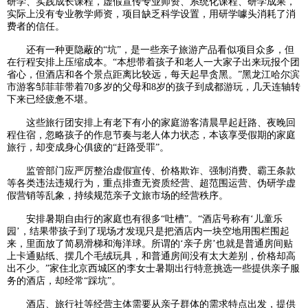
研学、实践成长课程，虚假宣传专业师资、系统化课程、研学成果，
实际上没有专业教学师资，项目缺乏科学设置，用研学噱头消耗了消
费者的信任。
还有一种更隐蔽的“坑”，是一些亲子旅游产品看似项目众多，但
在行程安排上压缩成本。“本想带着孩子和老人一大家子出来玩报个团
省心，但酒店和各个景点距离比较远，每天起早贪黑。”黑龙江哈尔滨
市游客邹菲菲带着70多岁的父母和8岁的孩子到成都游玩，几天连轴转
下来已经疲惫不堪。
这些旅行团安排上有老下有小的家庭游客清晨早起赶路、夜晚回
程住宿，忽略孩子的作息节奏与老人体力状态，本该享受假期的家庭
旅行，却变成身心俱疲的“赶路受罪”。
监管部门应严厉整治虚假宣传、价格欺诈、强制消费、霸王条款
等各类违法违规行为，重点排查无资质经营、超范围运营、伪研学虚
假营销等乱象，持续规范亲子文旅市场的经营秩序。
安排暑期自由行的家庭也有很多“吐槽”。“酒店号称有‘儿童乐
园’，结果带孩子到了现场才发现只是把酒店内一块空地用围栏围起
来，里面放了简易滑梯和海洋球。所谓的‘亲子房’也就是普通房间贴
上卡通贴纸、摆几个毛绒玩具，和普通房间没有太大差别，价格却高
出不少。”家住北京西城区的李女士暑期出行特意挑选一些提供亲子服
务的酒店，却经常“踩坑”。
酒店、旅行社等经营主体需要从亲子群体的需求特点出发，提供