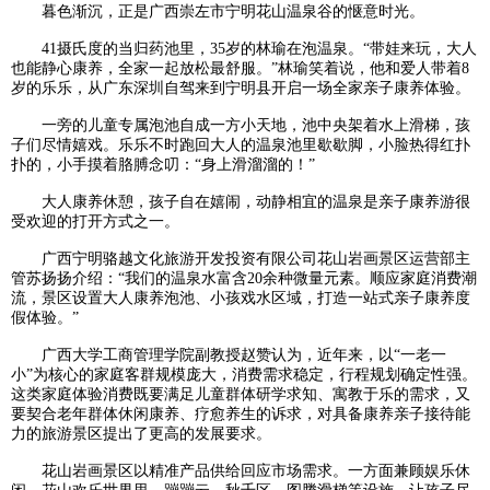
暮色渐沉，正是广西崇左市宁明花山温泉谷的惬意时光。
41摄氏度的当归药池里，35岁的林瑜在泡温泉。“带娃来玩，大人
也能静心康养，全家一起放松最舒服。”林瑜笑着说，他和爱人带着8
岁的乐乐，从广东深圳自驾来到宁明县开启一场全家亲子康养体验。
一旁的儿童专属泡池自成一方小天地，池中央架着水上滑梯，孩
子们尽情嬉戏。乐乐不时跑回大人的温泉池里歇歇脚，小脸热得红扑
扑的，小手摸着胳膊念叨：“身上滑溜溜的！”
大人康养休憩，孩子自在嬉闹，动静相宜的温泉是亲子康养游很
受欢迎的打开方式之一。
广西宁明骆越文化旅游开发投资有限公司花山岩画景区运营部主
管苏扬扬介绍：“我们的温泉水富含20余种微量元素。顺应家庭消费潮
流，景区设置大人康养泡池、小孩戏水区域，打造一站式亲子康养度
假体验。”
广西大学工商管理学院副教授赵赞认为，近年来，以“一老一
小”为核心的家庭客群规模庞大，消费需求稳定，行程规划确定性强。
这类家庭体验消费既要满足儿童群体研学求知、寓教于乐的需求，又
要契合老年群体休闲康养、疗愈养生的诉求，对具备康养亲子接待能
力的旅游景区提出了更高的发展要求。
花山岩画景区以精准产品供给回应市场需求。一方面兼顾娱乐休