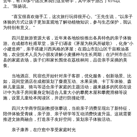
去年，有150多个团次来我们这里研学，其中亲子游占了65%以
上。”陈扬说。
“喜宝很喜欢做手工，这次旅行玩得很开心。”王先生说，“以亲子
体验的方式让孩子更加直观地了解动植物知识，参与生态保护，我认
为特别有意义。”
四川是旅游资源大省，近年来各地纷纷推出各具特色的亲子体验
游。在成都市杜甫草堂，孩子们诵读《茅屋为秋风所破歌》，化身“小
小建造师”，亲手搭建川西风格的茅屋；在眉山市彭山区千亩粮油基
地，农业技术人员为小朋友讲解小麦播种与生长周期；在泸州市合江
县的家庭农场，孩子们和家长围坐在荔枝林间，品尝亲手采摘的美
食。
当地酒店、民宿也开始针对亲子客群，优化服务，创新场景。比
如，花间堂酒店在成都策划了麋鹿互动、水果采摘、卡丁车体验、森
林儿童温泉、骑马等适合亲子家庭的主题活动；越来越多的民宿在设
计中为亲子房间量身定制适合儿童大小的攀爬木屋和攀爬滑梯等设
施，设置儿童绘本阅读区，并进行防撞处理。
四川大学商学院副教授张攀说，当前亲子消费呈现出了新特征，
陪伴体验受青睐，亲子游、亲子研学等互动消费快速升温。这就需要
推进文旅商融合，打造亲子友好空间，策划亲子体验活动。
亲子康养，在疗愈中享受家庭时光