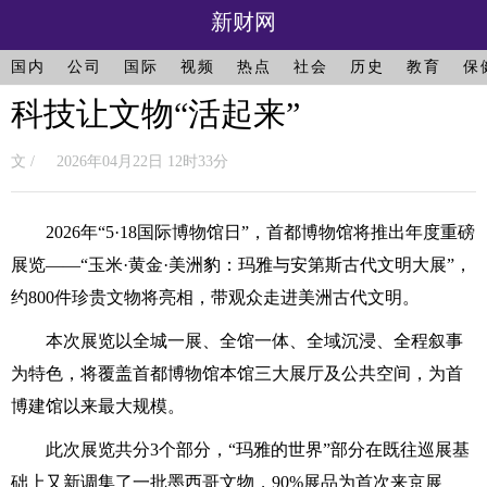
新财网
国内
公司
国际
视频
热点
社会
历史
教育
保
科技让文物“活起来”
文 / 2026年04月22日 12时33分
2026年“5·18国际博物馆日”，首都博物馆将推出年度重磅
展览——“玉米·黄金·美洲豹：玛雅与安第斯古代文明大展”，
约800件珍贵文物将亮相，带观众走进美洲古代文明。
本次展览以全城一展、全馆一体、全域沉浸、全程叙事
为特色，将覆盖首都博物馆本馆三大展厅及公共空间，为首
博建馆以来最大规模。
此次展览共分3个部分，“玛雅的世界”部分在既往巡展基
础上又新调集了一批墨西哥文物，90%展品为首次来京展