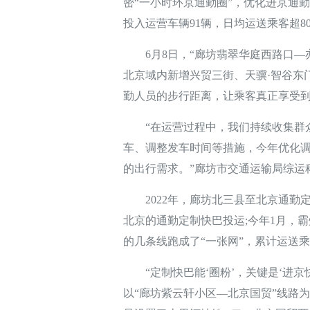
密“一小时环京通勤圈”，优化进京通
投入运营车辆91辆，日均运送乘客超8
6月8日，“廊坊翡翠华庭西路口—
北京域内新增兴贸三街、天骥·智谷东
勤人员的步行距离，让乘客真正享受到
“在运营过程中，我们持续收集群众
车、调整发车时间等措施，今年优化调
的出行需求。”廊坊市交通运输局综运
2022年，廊坊北三县至北京通勤定制
北京的通勤定制快巴投运;今年1月，
的几条线跑成了“一张网”，累计运送乘
“定制快巴能‘圈粉’，关键是‘进京快
以“廊坊紫云轩小区—北京国贸”线路