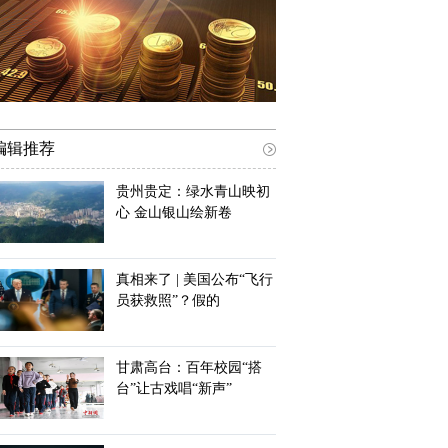
编辑推荐
贵州贵定：绿水青山映初
心 金山银山绘新卷
真相来了 | 美国公布“飞行
员获救照”？假的
甘肃高台：百年校园“搭
台”让古戏唱“新声”