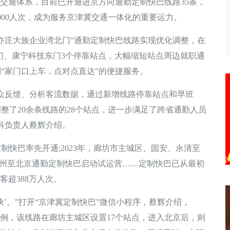
勤交通体系，目前已开通进京方向通勤定制快巴线路35条，
000人次，成为服务京津冀交通一体化的重要运力。
亦庄大族企业湾北门”通勤定制快巴线路实现优化调整，在
门、康宁科技东门3个停靠站点，大幅缩短站点周边就职通
“家门口上车，点对点直达”的便捷服务。
反馈、分析客流数据，通过新增线路停靠站点和早班
整了20余条线路的28个站点，进一步满足了跨省通勤人员
科负责人蔡辉介绍。
快巴率先开通;2023年，廊坊市主城区、固安、永清至
霸州至北京通勤定制快巴启动试运营……定制快巴已从最初
客超388万人次。
’。”打开“京津冀定制快巴”微信小程序，蔡辉介绍，
为例，该线路在廊坊主城区设置17个站点，进入北京后，则