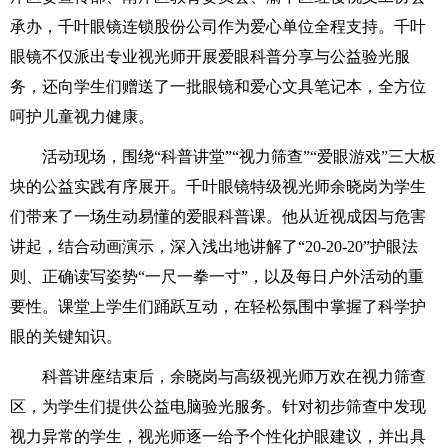
承办，千叶眼镜连锁股份公司作为爱心单位全程支持。千叶
眼镜不仅派出专业视光师开展爱眼科普分享与公益验光服
务，还向学生们赠送了一批眼镜和爱心文具笔记本，全方位
呵护儿童视力健康。
活动现场，围绕“科普讲堂”“视力筛查”“爱眼游戏”三大板
块的公益实践有序展开。千叶眼镜特级视光师余晓岗为学生
们带来了一场生动易懂的爱眼科普课。他从近视成因与危害
讲起，结合动画演示，深入浅出地讲解了“20-20-20”护眼法
则、正确读写姿势“一尺一拳一寸”，以及每日户外活动的重
要性。课堂上学生们踊跃互动，在轻松氛围中掌握了科学护
眼的关键知识。
科普讲座结束后，余晓岗与高级视光师万欢在视力筛查
区，为学生们提供公益电脑验光服务。针对初步筛查中发现
视力异常的学生，视光师逐一给予个性化护眼建议，并出具