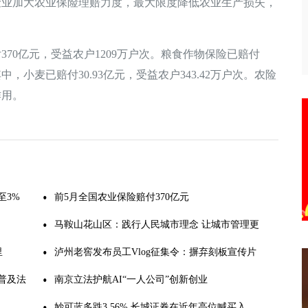
险业加大农业保险理赔力度，最大限度降低农业生产损失，
70亿元，受益农户1209万户次。粮食作物保险已赔付
，其中，小麦已赔付30.93亿元，受益农户343.42万户次。农险
作用。
至3%
前5月全国农业保险赔付370亿元
马鞍山花山区：践行人民城市理念 让城市管理更
里
有温度
泸州老窖发布员工Vlog征集令：摒弃刻板宣传片
普及法
套路，主
南京立法护航AI“一人公司”创新创业
妙可蓝多跌3.56% 长城证券在近年高位喊买入