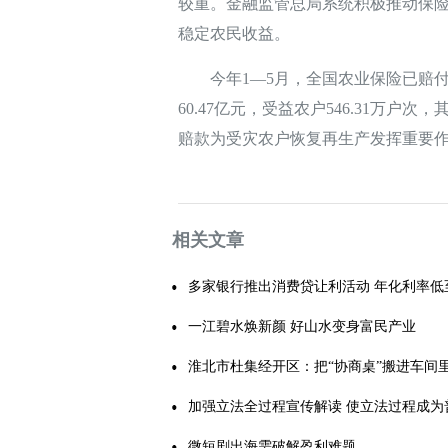
较重。金融监管总局系统积极推动保
稳定农民收益。
今年1—5月，全国农业保险已赔付3
60.47亿元，受益农户546.31万户次
赔款为受灾农户恢复再生产发挥重要
相关文章
多家银行推出消费贷让利活动 年化利率低
一江碧水焕新颜 好山水变身富民产业
淮北市杜集经开区：把“协商桌”搬进车间
加强立法全过程宣传解读 使立法过程成为
律知识弘
微短剧出海需破解盈利难题