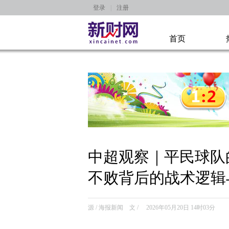
登录
|
注册
首页
中超观察｜平民球队
不败背后的战术逻辑
源 / 海报新闻 文 / 2026年05月20日 14时03分