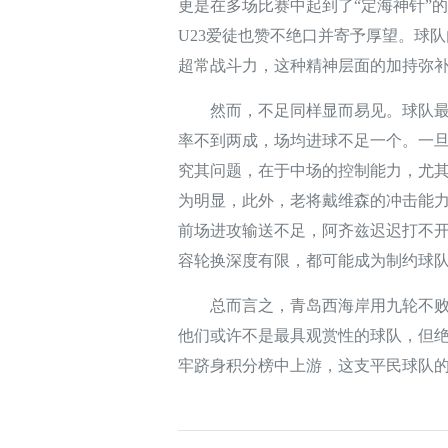
更是在多场比赛中起到了“定海神针”
U23爱徒也赞不绝口并寄予厚望。球
超常战斗力，这种精神层面的加持弥
然而，不足同样显而易见。球队最大
率不到两成，场均进球不足一个。一
究其问题，在于中场的控制能力，尤
为明显，此外，老将戴维森的冲击能
前场进攻输送不足，阿齐兹迟迟打不
容轮换深度有限，都可能成为制约球
总而言之，青岛西海岸用九轮不败向
他们或许不是最具观赏性的球队，但
牢跻身积分榜中上游，这支平民球队