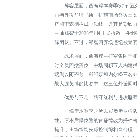
阵容层面，西海岸本赛季实行“五外
甫与外援马特乌斯，搭档前场外援三叉
奇和雷森德构成中轴线，尤其是彭欣
主帅郑智于2026年1月正式执教，并
练团队。不过，郑智因赛场违纪被禁
战术层面，西海岸主打密集防守和快速反
时全员回撤落位，中场囤积五人构建
端则以阿齐兹、戴维森和内尔松三名
战大连英博的比赛中，这三位外援同
优势与不足：防守红利与进攻瓶
西海岸本赛季之所以能屡屡从强队身
性。原本后腰位置的雷森德改为搭档
提升，主场场均失球控制得相当合理