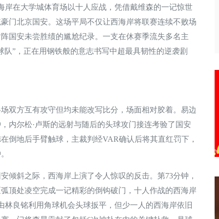
海岸在大学城体育场以十人应战，凭借戴维森的一记惊世
统豪门北京国安。这场平局不仅让西海岸将联赛连续不败场
对阵国安未尝胜绩的尴尬纪录。一支在休赛季流失多名主
球队”，正在用钢铁般的意志书写中超最具韧性的逆袭剧
双方互有攻守但均未能改写比分，场面相对胶着。易边
钟，内尔松·卢斯的远射与随后的头球攻门接连考验了国安
德在倒地后手臂触球，主裁判经VAR确认后将其直红罚下，
钟。
倾斜之际，西海岸上演了令人惊叹的反击。第73分钟，
区弧顶处凌空完成一记精彩的倒钩破门，十人作战的西海岸
便由林良铭利用角球机会头球扳平，但少一人的西海岸依旧