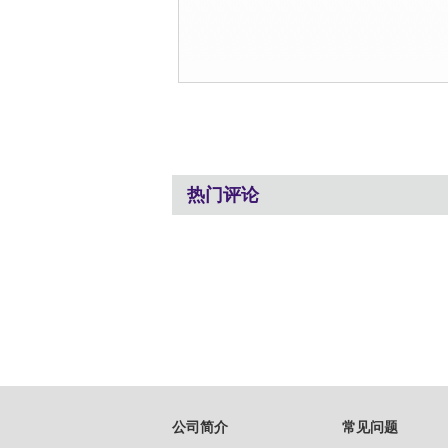
热门评论
公司简介
常见问题